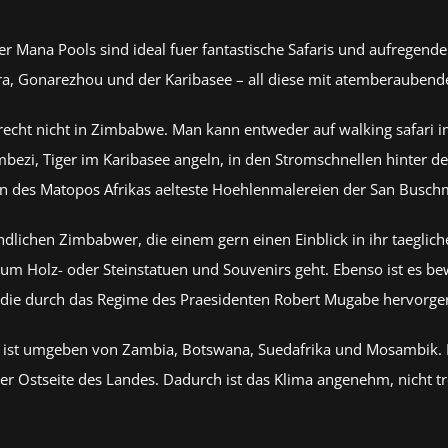
 Mana Pools sind ideal fuer fantastische Safaris und aufregend
ra, Gonarezhou und der Karibasee – all diese mit atemberaubende
rst recht nicht in Zimbabwe. Man kann entweder auf walking safari
bezi, Tiger im Karibasee angeln, in den Stromschnellen hinter de
sen des Matopos Afrikas aelteste Hoehlenmalereien der San Busch
lichen Zimbabwer, die einem gern einen Einblick in ihr taeglic
 um Holz- oder Steinstatuen und Souvenirs geht. Ebenso ist es be
, die durch das Regime des Praesidenten Robert Mugabe hervorge
, ist umgeben von Zambia, Botswana, Suedafrika und Mosambik. F
 Ostseite des Landes. Dadurch ist das Klima angenehm, nicht tr