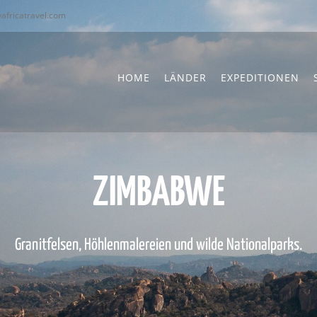
africatravel.com
HOME
LÄNDER
EXPEDITIONEN
ZIMBABWE
Granitfelsen, Höhlenmalereien und wilde Nationalparks.